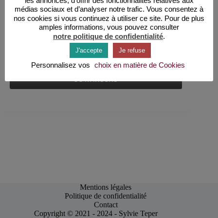
les annonces, d’offrir des fonctionnalités relatives aux
médias sociaux et d’analyser notre trafic. Vous consentez à
Email
nos cookies si vous continuez à utiliser ce site. Pour de plus
amples informations, vous pouvez consulter
notre politique de confidentialité
.
En continuant, vous acceptez la politique de
J'accepte
Je refuse
confidentialité
Personnalisez vos
choix en matière de Cookies
Mentions légales
Politique de confidentialité
Contact
Copyright © 2021 - 2024 - Sylvie Teper