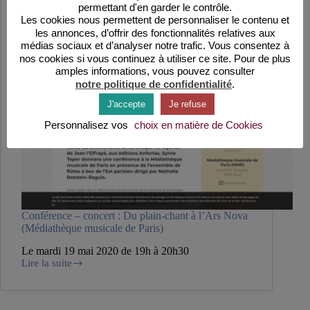
permettant d'en garder le contrôle.
Les cookies nous permettent de personnaliser le contenu et
les annonces, d’offrir des fonctionnalités relatives aux
médias sociaux et d’analyser notre trafic. Vous consentez à
nos cookies si vous continuez à utiliser ce site. Pour de plus
amples informations, vous pouvez consulter
notre politique de confidentialité
.
J'accepte
Je refuse
Personnalisez vos
choix en matière de Cookies
Conférence – concert : Du plain-chant à l’Ars Nova
(Médiathèque musicale de Paris)
Le mardi 19 mai 2020 de 19h à 20h30
Lire la suite
Conférence
–
concert
: