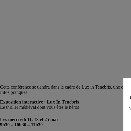
Cette conférence se tiendra dans le cadre de Lux in Tenebris, une exposi
Infos pratiques :
Exposition interactive : Lux In Tenebris
Le thriller médiéval dont vous êtes le héros
N
Les mercredi 11, 18 et 25 mai
9h30 – 10h30 – 11h30