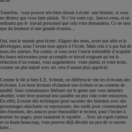
tâche.
Toutefois, vous pouvez très bien réussir à écrire une histoire, si vous
ne désirez que vous faire plaisir. Si c’est votre cas, lancez-vous, et ne
redoutez pas le travail personnel que cela vous demandera. Ce ne sera
que du bonheur et une grande évasion…
Oui, tout le monde peut écrire. Aligner des mots, avoir une idée et la
développer, nous l’avons tous appris à l’école. Mais cela n’a pas fait de
nous des auteurs. Par contre, si vous avez l’envie irrésistible d’acquérir
les bases nécessaires pour accomplir ce travail exigeant qu’est la
rédaction d’un roman, vous augmenterez votre plaisir, et votre texte,
comme un plat mijoté avec art, sera d’autant plus apprécié.
Comme le dit si bien E.E. Schmitt, on différencie vite les écrivants des
écrivains. Les bons lecteurs réclament une écriture et un contenu de
qualité. Sans connaissance littéraire sur le genre que vous aimeriez
aborder, votre livre pourrait leur paraître un peu vide,voire ennuyeux.
En effet, il existe des techniques pour raconter des histoires avec des
personnages attachants ou repoussants, des outils pour communiquer
des émotions, des astuces pour émoustiller le lecteur, pour l’inciter à
tourner les pages, pour maintenir le mystère… Avec un esprit curieux
et en lisant beaucoup, vous pouvez déjà déceler un peu de ce savoir-
faire…