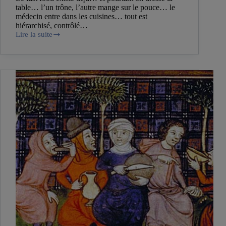
table… l’un trône, l’autre mange sur le pouce… le
médecin entre dans les cuisines… tout est
hiérarchisé, contrôlé…
Lire la suite
Comment
se
déroulent
les
repas
au
moyen
âge
?