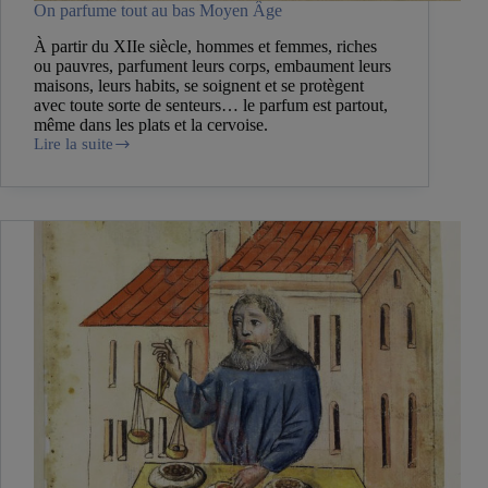
On parfume tout au bas Moyen Âge
À partir du XIIe siècle, hommes et femmes, riches
ou pauvres, parfument leurs corps, embaument leurs
maisons, leurs habits, se soignent et se protègent
avec toute sorte de senteurs… le parfum est partout,
même dans les plats et la cervoise.
Lire la suite
On
parfume
tout
au
bas
Moyen
Âge