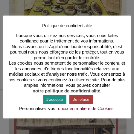
Politique de confidentialité
Lorsque vous utilisez nos services, vous nous faites
confiance pour le traitement de vos informations.
Nous savons qu'il s'agit d'une lourde responsabilité, c'est
Les épices : santé, croyances et fantasmes au Moyen
pourquoi nous nous efforçons de les protéger, tout en vous
Âge
permettant d'en garder le contrôle.
Arômes, saveurs, couleurs, propriétés thérapeutiques
Les cookies nous permettent de personnaliser le contenu et
et diététiques, les épices entrent dans l’imaginaire
les annonces, d’offrir des fonctionnalités relatives aux
des médiévaux…
médias sociaux et d’analyser notre trafic. Vous consentez à
Lire la suite
nos cookies si vous continuez à utiliser ce site. Pour de plus
Les
épices
amples informations, vous pouvez consulter
:
notre politique de confidentialité
.
santé,
J'accepte
Je refuse
croyances
et
Personnalisez vos
choix en matière de Cookies
fantasmes
au
Moyen
Âge