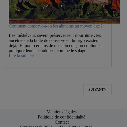
Comment conserve-t-on les aliments au moyen âge ?
Les médiévaux savent préserver leur nourriture : les
ancêtres de la boîte de conserve et du frigo existent
déjà. Et pour certains de nos aliments, on continue à
pratiquer leurs techniques, comme le salage…
Lire la suite
Comment
conserve-
t-
on
les
aliments
au
SUIVANT
moyen
âge ?
Mentions légales
Politique de confidentialité
Contact