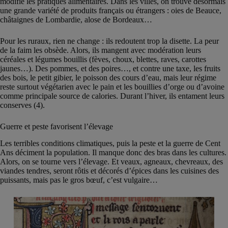
modifie les pratiques alimentaires. Dans les villes, on trouve désormais
une grande variété de produits français ou étrangers : oies de Beauce,
châtaignes de Lombardie, alose de Bordeaux…
Pour les ruraux, rien ne change : ils redoutent trop la disette. La peur
de la faim les obsède. Alors, ils mangent avec modération leurs
céréales et légumes bouillis (fèves, choux, blettes, raves, carottes
jaunes…). Des pommes, et des poires…, et contre une taxe, les fruits
des bois, le petit gibier, le poisson des cours d’eau, mais leur régime
reste surtout végétarien avec le pain et les bouillies d’orge ou d’avoine
comme principale source de calories. Durant l’hiver, ils entament leurs
conserves (4).
Guerre et peste favorisent l’élevage
Les terribles conditions climatiques, puis la peste et la guerre de Cent
Ans déciment la population. Il manque donc des bras dans les cultures.
Alors, on se tourne vers l’élevage. Et veaux, agneaux, chevreaux, des
viandes tendres, seront rôtis et décorés d’épices dans les cuisines des
puissants, mais pas le gros bœuf, c’est vulgaire…