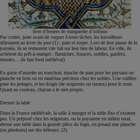
livre d’heures de marguerite d’orléans
Par contre, juste avant de vaquer à leurs tâches, les travailleurs
déjeunent au lever du jour (1) : pain et soupe. Lors de leur pause de la
journée, ils se restaurent vite fait sur leur lieu de labeur. En ville, ils
achètent du prêt-à-manger : flamiches, fouaces, oublies, gaufres,
rissoles… (le fast food médiéval)
En guise d’assiette un tranchoir, tranche de pain pour les paysans ou
planche en bois ou en matériau précieux chez les nobles. Une cuillère
pour les potages, et les doigts (de seigneurs ou ruraux) pour le reste.
Quant au couteau, chacun a le sien propre.
Dresser la table
Dans la France médiévale, la salle à manger et la table fixe n’existent
pas. Un préposé chez les seigneurs, ou la paysanne en milieu rural,
dresse une table dans la grande pièce du logis, en posant une planche
(ou plusieurs) sur des tréteaux. (2)