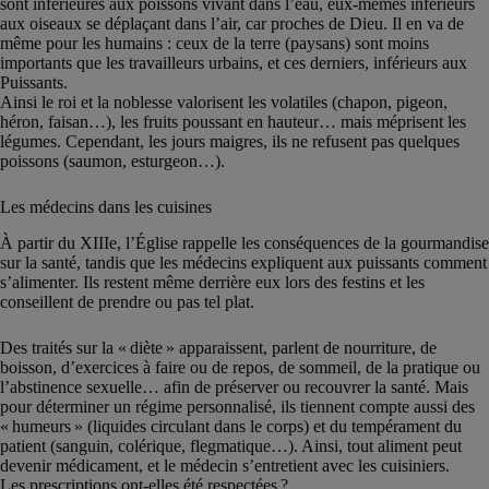
sont inférieures aux poissons vivant dans l’eau, eux-mêmes inférieurs
aux oiseaux se déplaçant dans l’air, car proches de Dieu. Il en va de
même pour les humains : ceux de la terre (paysans) sont moins
importants que les travailleurs urbains, et ces derniers, inférieurs aux
Puissants.
Ainsi le roi et la noblesse valorisent les volatiles (chapon, pigeon,
héron, faisan…), les fruits poussant en hauteur… mais méprisent les
légumes. Cependant, les jours maigres, ils ne refusent pas quelques
poissons (saumon, esturgeon…).
Les médecins dans les cuisines
À partir du XIIIe, l’Église rappelle les conséquences de la gourmandise
sur la santé, tandis que les médecins expliquent aux puissants comment
s’alimenter. Ils restent même derrière eux lors des festins et les
conseillent de prendre ou pas tel plat.
Des traités sur la « diète » apparaissent, parlent de nourriture, de
boisson, d’exercices à faire ou de repos, de sommeil, de la pratique ou
l’abstinence sexuelle… afin de préserver ou recouvrer la santé. Mais
pour déterminer un régime personnalisé, ils tiennent compte aussi des
« humeurs » (liquides circulant dans le corps) et du tempérament du
patient (sanguin, colérique, flegmatique…). Ainsi, tout aliment peut
devenir médicament, et le médecin s’entretient avec les cuisiniers.
Les prescriptions ont-elles été respectées ?