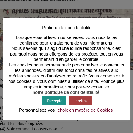
Politique de confidentialité
Lorsque vous utilisez nos services, vous nous faites
confiance pour le traitement de vos informations.
Nous savons qu'il s'agit d'une lourde responsabilité, c'est
pourquoi nous nous efforçons de les protéger, tout en vous
permettant d'en garder le contrôle.
Les cookies nous permettent de personnaliser le contenu et
les annonces, d’offrir des fonctionnalités relatives aux
médias sociaux et d’analyser notre trafic. Vous consentez à
Notons que le sucre, produit de luxe apparu au XIVe, vendu par les
nos cookies si vous continuez à utiliser ce site. Pour de plus
apothicaires, est utilisé comme un remède. (6)
amples informations, vous pouvez consulter
notre politique de confidentialité
.
Notes
J'accepte
Je refuse
(1) Le déjeuner = littéralement, repas de rupture du jeûne.
Personnalisez vos
choix en matière de Cookies
(2) Tabula, qui donnera « table » signifie : planche
(3) En famille, sa femme sera à sa droite, puis ses enfants. Les filles
étant les plus éloignées
(4) Voir comment conserve-t-on ?