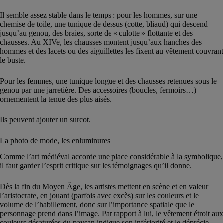
Il semble assez stable dans le temps : pour les hommes, sur une
chemise de toile, une tunique de dessus (cotte, bliaud) qui descend
jusqu’au genou, des braies, sorte de « culotte » flottante et des
chausses. Au XIVe, les chausses montent jusqu’aux hanches des
hommes et des lacets ou des aiguillettes les fixent au vêtement couvrant
le buste.
Pour les femmes, une tunique longue et des chausses retenues sous le
genou par une jarretière. Des accessoires (boucles, fermoirs…)
ornementent la tenue des plus aisés.
Ils peuvent ajouter un surcot.
La photo de mode, les enluminures
Comme l’art médiéval accorde une place considérable à la symbolique,
il faut garder l’esprit critique sur les témoignages qu’il donne.
Dès la fin du Moyen Âge, les artistes mettent en scène et en valeur
l’aristocrate, en jouant (parfois avec excès) sur les couleurs et le
volume de l’habillement, donc sur l’importance spatiale que le
personnage prend dans l’image. Par rapport à lui, le vêtement étroit aux
couleurs désaturées du paysan indique son infériorité et le déprécie.