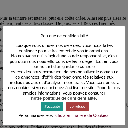
Plus la teinture est intense, plus elle coûte chère. Ainsi les plus aisés se
démarquent des autres classes. De plus, vers 1390, ces Bien nés
peuvent accéder à des fantaisies, comme des habits bariolés.
Politique de confidentialité
Comme la couleur prend une place importante dans la tenue
Lorsque vous utilisez nos services, vous nous faites
vestimentaire, les
teinturiers
créent des colorants encore plus denses
confiance pour le traitement de vos informations.
dans la gamme du rouge et du bleu, réservés à l’aristocratie.
Nous savons qu'il s'agit d'une lourde responsabilité, c'est
pourquoi nous nous efforçons de les protéger, tout en vous
Puis, grâce aux importations de plantes, des coloris originaux
permettant d'en garder le contrôle.
apparaissent dans l’habillement, comme le rose porté par les hommes.
Les cookies nous permettent de personnaliser le contenu et
les annonces, d’offrir des fonctionnalités relatives aux
Les lois somptuaires
médias sociaux et d’analyser notre trafic. Vous consentez à
nos cookies si vous continuez à utiliser ce site. Pour de plus
Déjà au XIIIe, Philippe le Bel institue des lois somptuaires pour
amples informations, vous pouvez consulter
réprimer l’extravagance des costumes. Mais aux XIV-XVe, les cours
notre politique de confidentialité
.
princières se livrent encore plus a des dépenses inconsidérables et
s’endettent. Les bourgeois qui s’enrichissent de plus en plus les imitent,
J'accepte
Je refuse
ce qui est intolérable pour l’aristocratie.
Personnalisez vos
choix en matière de Cookies
Alors, des édits somptuaires interviennent et limitent cette concurrence
faite aux nobles. Et dans de nombreuses villes, des règlements