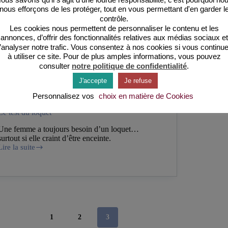
nous efforçons de les protéger, tout en vous permettant d'en garder l
contrôle.
Les cookies nous permettent de personnaliser le contenu et les
annonces, d’offrir des fonctionnalités relatives aux médias sociaux et
’analyser notre trafic. Vous consentez à nos cookies si vous continu
à utiliser ce site. Pour de plus amples informations, vous pouvez
consulter
notre politique de confidentialité
.
J'accepte
Je refuse
Personnalisez vos
choix en matière de Cookies
Le test du loquet
Une femme a toujours besoin d’un loquet…
surtout si elle craint d’être enceinte.
Lire la suite
Le
test
du
loquet
1
2
3