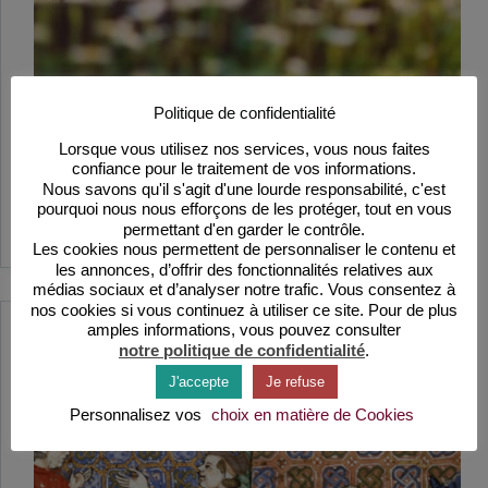
Pas de moyen âge sans cheval
Politique de confidentialité
Pour le paysan, le chevalier, le seigneur…, le cheval
Lorsque vous utilisez nos services, vous nous faites
représente un capital, une monnaie d’échange. Ils
confiance pour le traitement de vos informations.
sont prêts à mettre en gage leurs terres ou leurs
Nous savons qu'il s'agit d'une lourde responsabilité, c'est
biens… et les usuriers en profitent.
pourquoi nous nous efforçons de les protéger, tout en vous
Lire la suite
permettant d'en garder le contrôle.
Pas
Les cookies nous permettent de personnaliser le contenu et
de
les annonces, d’offrir des fonctionnalités relatives aux
moyen
âge
médias sociaux et d’analyser notre trafic. Vous consentez à
sans
nos cookies si vous continuez à utiliser ce site. Pour de plus
cheval
amples informations, vous pouvez consulter
notre politique de confidentialité
.
J'accepte
Je refuse
Personnalisez vos
choix en matière de Cookies