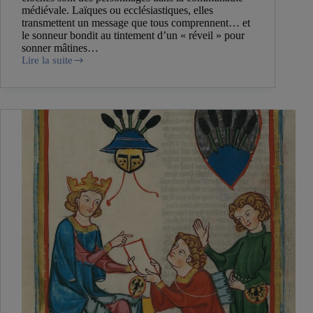
médiévale. Laïques ou ecclésiastiques, elles
transmettent un message que tous comprennent… et
le sonneur bondit au tintement d’un « réveil » pour
sonner mâtines…
Lire la suite
De
la
cloche
parlante
à
l’horloge
mécanique
du
moyen
âge