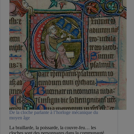
t-
on
de
l’argent ?
De la cloche parlante à l’horloge mécanique du
moyen âge
La braillarde, la poissarde, la couvre-feu… les
cloches sont des personnages dans la communauté