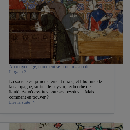
Au moyen âge, comment se procure-t-on de
l’argent ?
La société est principalement rurale, et l’homme de
la campagne, surtout le paysan, recherche des
liquidités, nécessaires pour ses besoins… Mais
comment en trouver ?
Lire la suite
Au
moyen
âge,
comment
se
procure-