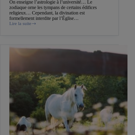
On enseigne l’astrologie à l’université… Le
zodiaque orne les tympans de certains édifices
religieux… Cependant, la divination est
formellement interdite par l’Église…
Lire la suite
Prédit-
on
le
futur
au
moyen
âge ?