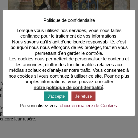
Politique de confidentialité
Lorsque vous utilisez nos services, vous nous faites
confiance pour le traitement de vos informations.
Nous savons qu'il s'agit d'une lourde responsabilité, c'est
pourquoi nous nous efforçons de les protéger, tout en vous
permettant d'en garder le contrôle.
Les cookies nous permettent de personnaliser le contenu et
les annonces, d’offrir des fonctionnalités relatives aux
Crédit : Henri Suso, Horloge de sapience, Bibliothèque royale
médias sociaux et d’analyser notre trafic. Vous consentez à
de Belgique, ms. IV 111, f. 13v © Bibliothèque royale de
nos cookies si vous continuez à utiliser ce site. Pour de plus
Belgique
amples informations, vous pouvez consulter
Àu XIVe, on passe donc d’une division ecclésiastique du temps à une
notre politique de confidentialité
.
division laïque du temps. À cette même époque apparaissent les
premiers jaquemarts.
J'accepte
Je refuse
Personnalisez vos
choix en matière de Cookies
Vers 1370, Charles V règle le tintement horaire de ces horloges
publiques. Mais pour la population, l’usage de la cloche d’église reste
encore leur repère.