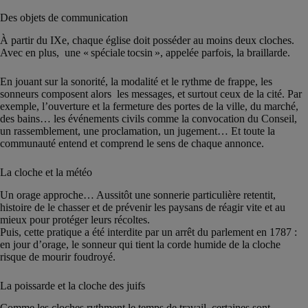
Des objets de communication
À partir du IXe, chaque église doit posséder au moins deux cloches.
Avec en plus, une « spéciale tocsin », appelée parfois, la braillarde.
En jouant sur la sonorité, la modalité et le rythme de frappe, les
sonneurs composent alors les messages, et surtout ceux de la cité. Par
exemple, l’ouverture et la fermeture des portes de la ville, du marché,
des bains… les événements civils comme la convocation du Conseil,
un rassemblement, une proclamation, un jugement… Et toute la
communauté entend et comprend le sens de chaque annonce.
La cloche et la météo
Un orage approche… Aussitôt une sonnerie particulière retentit,
histoire de le chasser et de prévenir les paysans de réagir vite et au
mieux pour protéger leurs récoltes.
Puis, cette pratique a été interdite par un arrêt du parlement en 1787 :
en jour d’orage, le sonneur qui tient la corde humide de la cloche
risque de mourir foudroyé.
La poissarde et la cloche des juifs
Comme les cloches rythment le temps de travail, certaines sont