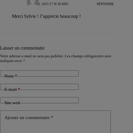
11 AVRIL 2021/17 H 28 MIN
RÉPONDRE
Merci Sylvie ! J’apprecie beaucoup !
Laisser un commentaire
Votre adresse e-mail ne sera pas publiée.
Les champs obligatoires sont
indiqués avec
*
Nom
*
E-mail
*
Site web
Ajouter un commentaire
*