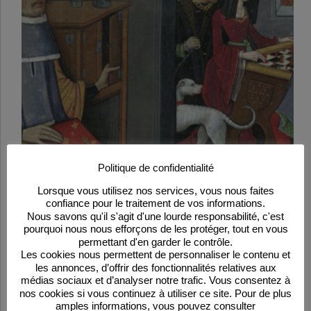
Politique de confidentialité
Lorsque vous utilisez nos services, vous nous faites
confiance pour le traitement de vos informations.
Nous savons qu'il s'agit d'une lourde responsabilité, c'est
Les Échecs amoureux
pourquoi nous nous efforçons de les protéger, tout en vous
À l’origine, le jeu d’échecs est un jeu guerrier, mais
permettant d'en garder le contrôle.
au moyen âge, l’Église s’en mêle… Et bientôt,
Les cookies nous permettent de personnaliser le contenu et
apparaissent les Échecs amoureux. Était-ce un jeu
les annonces, d’offrir des fonctionnalités relatives aux
coquin ?
médias sociaux et d’analyser notre trafic. Vous consentez à
Lire la suite
nos cookies si vous continuez à utiliser ce site. Pour de plus
Les
Échecs
amples informations, vous pouvez consulter