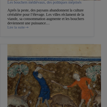
Les bouchers médiévaux, des politiques méprisés
Après la peste, des paysans abandonnent la culture
céréalière pour l’élevage. Les villes réclament de la
viande, sa consommation augmente et les bouchers
deviennent une puissance…
Lire la suite
Les
bouchers
médiévaux,
des
politiques
méprisés