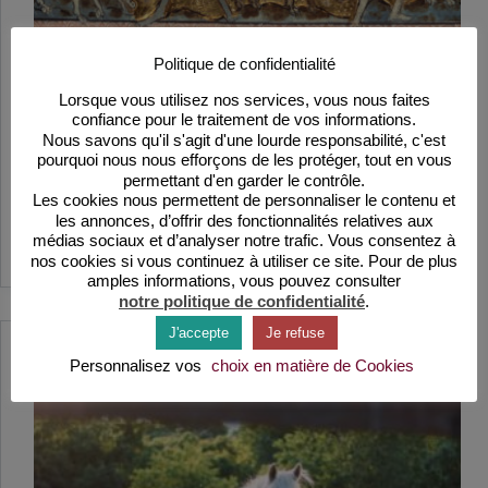
Politique de confidentialité
Lorsque vous utilisez nos services, vous nous faites
confiance pour le traitement de vos informations.
Nous savons qu'il s'agit d'une lourde responsabilité, c'est
Comment vit le paysan au moyen âge ?
pourquoi nous nous efforçons de les protéger, tout en vous
permettant d'en garder le contrôle.
Les paysans mènent une vie sociale et associative.
Les cookies nous permettent de personnaliser le contenu et
Mais l’exigence des villes, la guerre, la peste… vont
les annonces, d’offrir des fonctionnalités relatives aux
bouleverser leur existence. Et le pire accourt…
médias sociaux et d’analyser notre trafic. Vous consentez à
Lire la suite
Comment
nos cookies si vous continuez à utiliser ce site. Pour de plus
vit
amples informations, vous pouvez consulter
le
notre politique de confidentialité
.
paysan
au
J'accepte
Je refuse
moyen
âge
Personnalisez vos
choix en matière de Cookies
?