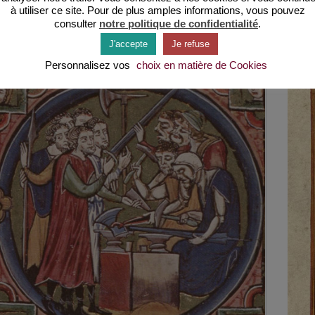
à utiliser ce site. Pour de plus amples informations, vous pouvez
Lire la suite
Lire l
Les
Comm
consulter
notre politique de confidentialité
.
bouchers
vit
médiévaux,
le
J'accepte
Je refuse
des
paysa
politiques
au
Personnalisez vos
choix en matière de Cookies
méprisés
moye
âge
?