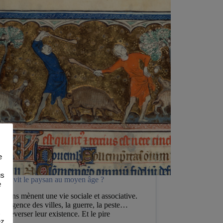
e
us
nt vit le paysan au moyen âge ?
e
ysans mènent une vie sociale et associative.
’exigence des villes, la guerre, la peste…
ouleverser leur existence. Et le pire
ez
urt…