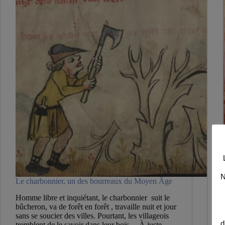
N
Le charbonnier, un des bourreaux du Moyen Âge
Homme libre et inquiétant, le charbonnier suit le
bûcheron, va de forêt en forêt , travaille nuit et jour
sans se soucier des villes. Pourtant, les villageois
d
tremblent de le savoir dans leur bois… À juste