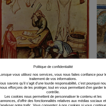
Politique de confidentialité
Lorsque vous utilisez nos services, vous nous faites confiance pour l
traitement de vos informations.
ous savons qu'il s'agit d'une lourde responsabilité, c'est pourquoi no
Les bouchers médiévaux, des politiques méprisés
Comme
nous efforçons de les protéger, tout en vous permettant d'en garder l
contrôle.
Après la peste, des paysans abandonnent la culture
Les pa
Les cookies nous permettent de personnaliser le contenu et les
céréalière pour l’élevage. Les villes réclament de la
Mais l
annonces, d’offrir des fonctionnalités relatives aux médias sociaux et
viande, sa consommation augmente et les bouchers
vont b
’analyser notre trafic. Vous consentez à nos cookies si vous continu
deviennent une puissance…
acco