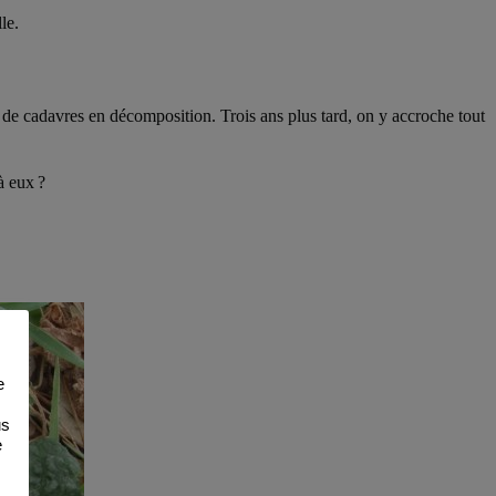
le.
 de cadavres en décomposition. Trois ans plus tard, on y accroche tout
à eux ?
e
us
e