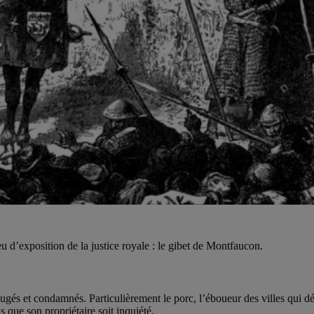
u d’exposition de la justice royale : le gibet de Montfaucon.
 jugés et condamnés. Particulièrement le porc, l’éboueur des villes qui d
 que son propriétaire soit inquiété.