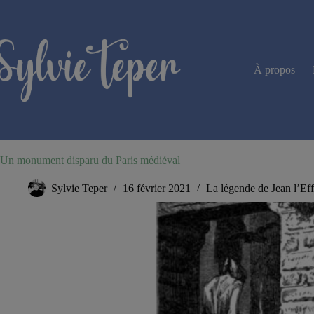
Passer
au
contenu
À propos
Un monument disparu du Paris médiéval
Sylvie Teper
16 février 2021
La légende de Jean l’Ef