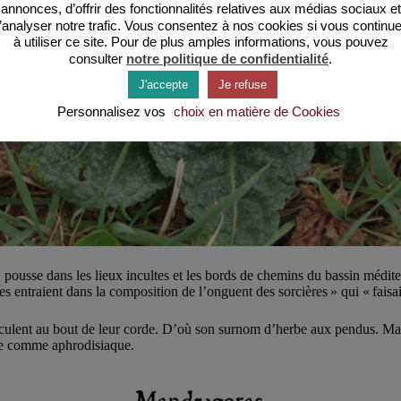
annonces, d’offrir des fonctionnalités relatives aux médias sociaux et
’analyser notre trafic. Vous consentez à nos cookies si vous continu
à utiliser ce site. Pour de plus amples informations, vous pouvez
consulter
notre politique de confidentialité
.
J'accepte
Je refuse
Personnalisez vos
choix en matière de Cookies
, pousse dans les lieux incultes et les bords de chemins du bassin médit
es entraient dans la composition de l’onguent des sorcières » qui « faisa
aculent au bout de leur corde. D’où son surnom d’herbe aux pendus. Mais
sée comme aphrodisiaque.