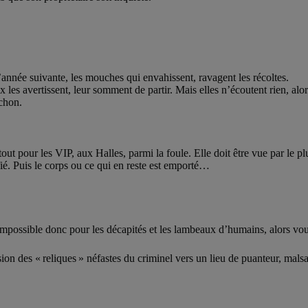
année suivante, les mouches qui envahissent, ravagent les récoltes.
ux les avertissent, leur somment de partir. Mais elles n’écoutent rien, al
chon.
out pour les VIP, aux Halles, parmi la foule. Elle doit être vue par le p
fié. Puis le corps ou ce qui en reste est emporté…
Impossible donc pour les décapités et les lambeaux d’humains, alors voué
on des « reliques » néfastes du criminel vers un lieu de puanteur, malsai