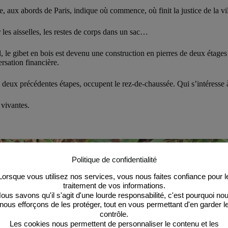
e, aux abords de Paris, indique où commence, où finit la justice de la vil
 les aisselles, les restes de corps dans un sac…
le gibet en bois est devenu une construction en pierres de deux étages
rsation financière.
 deux précédentes étapes, occupent le rez-de-chaussée. Qui s’intéresse 
 vivantes.
Politique de confidentialité
Lorsque vous utilisez nos services, vous nous faites confiance pour l
traitement de vos informations.
ous savons qu'il s'agit d'une lourde responsabilité, c'est pourquoi no
nous efforçons de les protéger, tout en vous permettant d'en garder l
contrôle.
Les cookies nous permettent de personnaliser le contenu et les