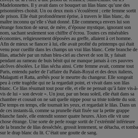
Madelonnettes. Il y avait dans ce bouquet un lilas blanc qu’une des
prisonnières choisit. Un ou deux mois s’écoulèrent ; cette femme sortit
de prison. Elle était profondément éprise, à travers le lilas blanc, du
maître inconnu qu’elle s’était donné. Elle commença envers lui son
étrange fonction de sœur, de mère, d’épouse mystique, ignorant son
nom, sachant seulement son chiffre d’écrou. Toutes ces misérables
économies, religieusement déposées au greffe, allaient à cet homme.
Afin de mieux se fiancer à lui, elle avait profité du printemps qui était
venu pour cueillir dans les champs un vrai lilas blanc. Cette branche de
lilas, attachée par un ruban bleu-ciel au chevet de son lit, y faisait
pendant au rameau de buis bénit qui ne manque jamais à ces pauvres
alcôves désolées. Le lilas sécha ainsi. Cette femme avait, comme tout
Paris, entendu parler de l’affaire du Palais-Royal et des deux italiens,
Malagutti et Ratta, arrêtés pour le meurtre du changeur. Elle songeait
peu à cette tragédie qui ne la regardait point, et vivait dans son lilas
blanc. Ce lilas résumait tout pour elle, et elle ne pensait qu’à faire vis-à-
vis de lui « son devoir ». Un jour, par un beau soleil, elle était dans sa
chambre et cousait on ne sait quelle nippe pour sa triste toilette du soir.
De temps en temps, elle tournait les yeux, et regardait le lilas. Dans un
de ces instants-là, comme sa prunelle était fixée sur la petite grappe
blanche fanée, elle entendit sonner quatre heures. Alors elle vit une
chose étrange. Une sorte de perle rouge sortit de l’extrémité inférieure
de la branche de lilas desséchée, grossit lentement, se détacha, et tomba
sur le drap blanc du lit. C’était une goutte de sang.