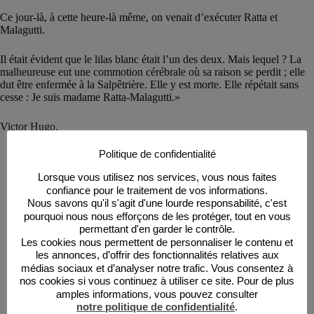
Ce jour-là, à cette heure-là même, on venait d’exécuter Ratta et
Malagutti.
Il était évident que le lilas blanc était l’un des deux. Mais lequel ? La
malheureuse eut une commotion cérébrale où sa raison se perdit ; elle
dut être enfermée à la Salpêtrière. Elle y est morte. Elle répétait sans
cesse : Je suis madame Ratta-Malagutti.»
Victor Hugo.
Politique de confidentialité
Lorsque vous utilisez nos services, vous nous faites
Pour ne rien manquer de mes prochains articles, inscrivez-
confiance pour le traitement de vos informations.
vous à la newsletter !
Nous savons qu'il s'agit d'une lourde responsabilité, c'est
pourquoi nous nous efforçons de les protéger, tout en vous
Votre prénom ou pseudo
permettant d'en garder le contrôle.
Les cookies nous permettent de personnaliser le contenu et
les annonces, d’offrir des fonctionnalités relatives aux
médias sociaux et d’analyser notre trafic. Vous consentez à
Email
nos cookies si vous continuez à utiliser ce site. Pour de plus
amples informations, vous pouvez consulter
notre politique de confidentialité
.