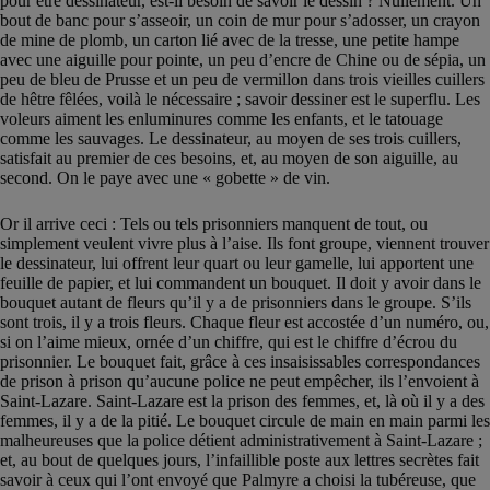
pour être dessinateur, est-il besoin de savoir le dessin ? Nullement. Un
bout de banc pour s’asseoir, un coin de mur pour s’adosser, un crayon
de mine de plomb, un carton lié avec de la tresse, une petite hampe
avec une aiguille pour pointe, un peu d’encre de Chine ou de sépia, un
peu de bleu de Prusse et un peu de vermillon dans trois vieilles cuillers
de hêtre fêlées, voilà le nécessaire ; savoir dessiner est le superflu. Les
voleurs aiment les enluminures comme les enfants, et le tatouage
comme les sauvages. Le dessinateur, au moyen de ses trois cuillers,
satisfait au premier de ces besoins, et, au moyen de son aiguille, au
second. On le paye avec une « gobette » de vin.
Or il arrive ceci : Tels ou tels prisonniers manquent de tout, ou
simplement veulent vivre plus à l’aise. Ils font groupe, viennent trouver
le dessinateur, lui offrent leur quart ou leur gamelle, lui apportent une
feuille de papier, et lui commandent un bouquet. Il doit y avoir dans le
bouquet autant de fleurs qu’il y a de prisonniers dans le groupe. S’ils
sont trois, il y a trois fleurs. Chaque fleur est accostée d’un numéro, ou,
si on l’aime mieux, ornée d’un chiffre, qui est le chiffre d’écrou du
prisonnier. Le bouquet fait, grâce à ces insaisissables correspondances
de prison à prison qu’aucune police ne peut empêcher, ils l’envoient à
Saint-Lazare. Saint-Lazare est la prison des femmes, et, là où il y a des
femmes, il y a de la pitié. Le bouquet circule de main en main parmi les
malheureuses que la police détient administrativement à Saint-Lazare ;
et, au bout de quelques jours, l’infaillible poste aux lettres secrètes fait
savoir à ceux qui l’ont envoyé que Palmyre a choisi la tubéreuse, que