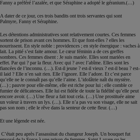
Fanny a préféré l’azalée, et que Séraphine a adopté le géranium.(…)
A dater de ce jour, ces trois bandits ont trois servantes qui sont
Palmyre, Fanny et Séraphine.
Les détentions administratives sont relativement courtes. Ces femmes
sortent de prison avant ces hommes. Et que font-elles ? elles les
nourrissent. En style noble : providences ; en style énergique : vaches à
lait. La pitié s’est faite amour. Le cœur féminin a de ces greffes
sombres. Ces femmes disent : Je suis mariée. Elles sont mariées en
effet. Par qui ? par la fleur. Avec qui ? avec l’abîme. Elles sont les
fiancées de l’inconnu. (…). Est-il jeune ? est-il vieux ? est-il beau ? est-
il laid ? Elle n’en sait rien. Elle l’ignore. Elle l’adore. Et c’est parce
qu’elle ne le connaît pas qu’elle l’aime. L’idolâtrie naît du mystère.
(…) ; pauvre pour elle-même, elle est riche pour lui ; elle comble ce
fumier de délicatesses. Elle lui est fidèle de toute la fidélité qu’elle peut
encore avoir. (…) Une fleur a fait tout cela. (…) Une prostituée aime
un voleur à travers un lys. (…). Elle n’a pas vu son visage, elle ne sait
pas son nom ; elle le rêve dans la senteur de cette fleur. (…)
Et une légende est née.
C’était peu après l’assassinat du changeur Joseph. Un bouquet fut
envoyé de la Force à une prison de femmes, Saint-Lazare ou les