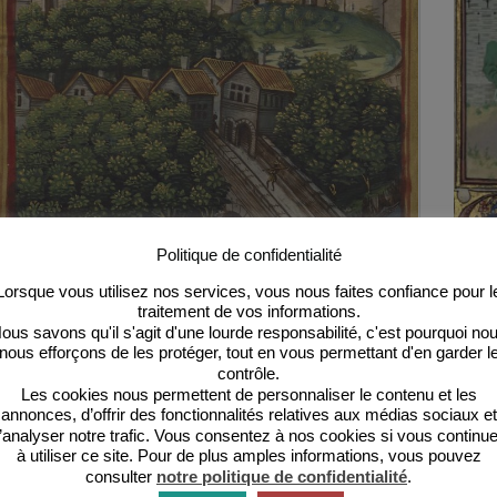
Comment vit-on en ville au Moyen Âge ?
Le ma
Politique de confidentialité
plébis
Nouvel espace de vie à la fin du Xe , le bourg
Lorsque vous utilisez nos services, vous nous faites confiance pour l
impose une manière inédite de se loger et de vivre.
L’esso
traitement de vos informations.
Une forte population commerçante court s’y
et dès
ous savons qu'il s'agit d'une lourde responsabilité, c'est pourquoi no
installer et forme bientôt une classe influente, la
risque
nous efforçons de les protéger, tout en vous permettant d'en garder l
bourgeoisie.
sur p
contrôle.
Lire la suite
comme
Comment
Les cookies nous permettent de personnaliser le contenu et les
Lire l
vit-
Le
annonces, d’offrir des fonctionnalités relatives aux médias sociaux et
on
march
’analyser notre trafic. Vous consentez à nos cookies si vous continu
en
au
à utiliser ce site. Pour de plus amples informations, vous pouvez
ville
bas
consulter
notre politique de confidentialité
.
au
Moye