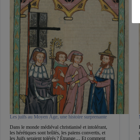
Âge
?
Les juifs au Moyen Âge, une histoire surprenante
Dans le monde médiéval christianisé et intolérant,
les hérétiques sont brûlés, les païens convertis, et
les Juifs seraient tolérés ? Étrange… Et comment