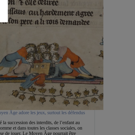
uniste
cité
yen Âge adore les jeux, surtout les défendus
 la succession des interdits, de l’enfant au
homme et dans toutes les classes sociales, on
sse de jouer. Le Moyen Âge pourrait être