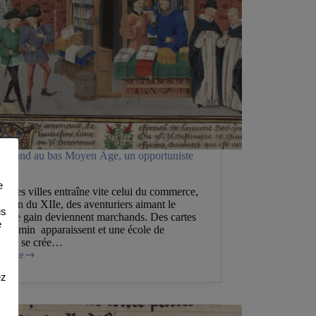
rchand au bas Moyen Âge, un opportuniste
cité
e
r des villes entraîne vite celui du commerce,
 la fin du XIIe, des aventuriers aimant le
us
 et le gain deviennent marchands. Des cartes
e
archemin apparaissent et une école de
rce se crée…
a suite
and
ez
n