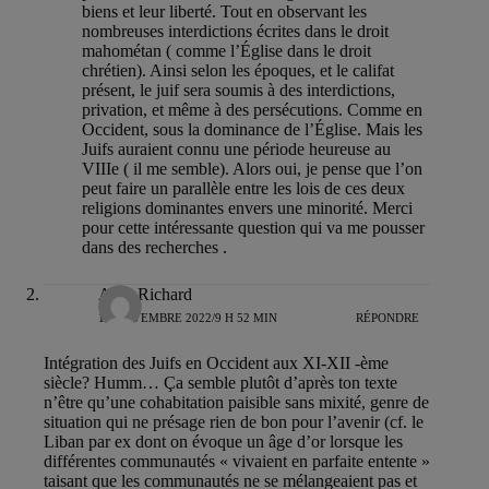
biens et leur liberté. Tout en observant les
nombreuses interdictions écrites dans le droit
mahométan ( comme l’Église dans le droit
chrétien). Ainsi selon les époques, et le califat
présent, le juif sera soumis à des interdictions,
privation, et même à des persécutions. Comme en
Occident, sous la dominance de l’Église. Mais les
Juifs auraient connu une période heureuse au
VIIIe ( il me semble). Alors oui, je pense que l’on
peut faire un parallèle entre les lois de ces deux
religions dominantes envers une minorité. Merci
pour cette intéressante question qui va me pousser
dans des recherches .
Agut Richard
14 NOVEMBRE 2022/9 H 52 MIN
RÉPONDRE
Intégration des Juifs en Occident aux XI-XII -ème
siècle? Humm… Ça semble plutôt d’après ton texte
n’être qu’une cohabitation paisible sans mixité, genre de
situation qui ne présage rien de bon pour l’avenir (cf. le
Liban par ex dont on évoque un âge d’or lorsque les
différentes communautés « vivaient en parfaite entente »
taisant que les communautés ne se mélangeaient pas et