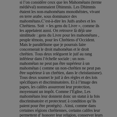
si l’on considère ceux que les Mahométans (terme
médiéval) nommaient Dhimmis. Les Dhimmis
étaient les non-mahométans monothéistes, vivant
en terre arabe, sous dominance des
mahométans.C’est-à-dire les Juifs arabes et les
Chrétiens. Soit » les gens du Livre », comme ils
les appelaient aussi. On retrouve là déjà une
similitude : gens du Livre pour les mahométans ,
peuple témoin, pour les Chrétiens d’Occident.
Mais le parallélisme que je pourrais faire
concernerait le droit mahométan et le droit
chrétien. Tous deux relèguent le juif au rang
inférieur dans l’échelle sociale ; un non-
mahométan ne peut pas être supérieur à un
mahométan ( comme un non-chrétien ne peut pas
être supérieur à un chrétien, dans le christianisme).
Tous deux soumet le juif à des règles et des lois
spécifiques et discriminatoires. Et à l’image des
papes, les califes assureront leur protection,
moyennant un impôt. Comme l’Église, Les
mahométans leur donnent donc un statut à la fois
discriminatoire et protecteur( à condition qu’ils
paient pour être protégés) . Ainsi, comme dans
certaines régions chrétiennes, certains califes leur
permettent d’ honorer leur religion, conserver leurs