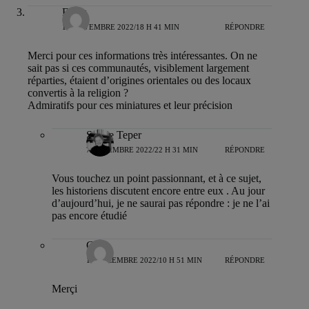
Franz
14 NOVEMBRE 2022/18 H 41 MIN
RÉPONDRE
Merci pour ces informations très intéressantes. On ne
sait pas si ces communautés, visiblement largement
réparties, étaient d’origines orientales ou des locaux
convertis à la religion ?
Admiratifs pour ces miniatures et leur précision
Sylvie Teper
7 DÉCEMBRE 2022/22 H 31 MIN
RÉPONDRE
Vous touchez un point passionnant, et à ce sujet,
les historiens discutent encore entre eux . Au jour
d’aujourd’hui, je ne saurai pas répondre : je ne l’ai
pas encore étudié
Gedi
13 DÉCEMBRE 2022/10 H 51 MIN
RÉPONDRE
Merçi