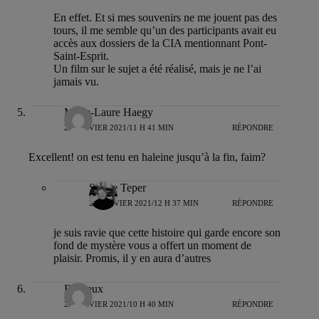
En effet. Et si mes souvenirs ne me jouent pas des
tours, il me semble qu’un des participants avait eu
accès aux dossiers de la CIA mentionnant Pont-
Saint-Esprit.
Un film sur le sujet a été réalisé, mais je ne l’ai
jamais vu.
Marie-Laure Haegy
20 JANVIER 2021/11 H 41 MIN
RÉPONDRE
Excellent! on est tenu en haleine jusqu’à la fin, faim?
Sylvie Teper
20 JANVIER 2021/12 H 37 MIN
RÉPONDRE
je suis ravie que cette histoire qui garde encore son
fond de mystère vous a offert un moment de
plaisir. Promis, il y en aura d’autres
Boureux
22 JANVIER 2021/10 H 40 MIN
RÉPONDRE