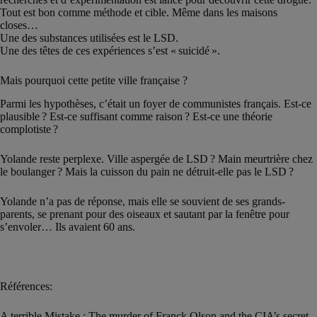
Tout est bon comme méthode et cible. Même dans les maisons
closes…
Une des substances utilisées est le LSD.
Une des têtes de ces expériences s’est « suicidé ».
Mais pourquoi cette petite ville française ?
Parmi les hypothèses, c’était un foyer de communistes français. Est-ce
plausible ? Est-ce suffisant comme raison ? Est-ce une théorie
complotiste ?
Yolande reste perplexe. Ville aspergée de LSD ? Main meurtrière chez
le boulanger ? Mais la cuisson du pain ne détruit-elle pas le LSD ?
Yolande n’a pas de réponse, mais elle se souvient de ses grands-
parents, se prenant pour des oiseaux et sautant par la fenêtre pour
s’envoler… Ils avaient 60 ans.
Références:
A terrible Mistake : The murder of Franck Olson and the CIA’s secret