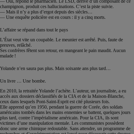
— Oui, répond le pharmacien. Le LSD, dérivé d’un composant de ce
champignon, produit ces hallucinations. C’est la piste suivie.
— Mais il n’y a plus d’ergot depuis des siècles…
— Une enquête policière est en cours : il y a cinq morts.
L’affaire se répand dans tout le pays
L’État veut vite un coupable. Le meunier est arrêté. Puis, faute de
preuves, relâché.
Ses confrères fêtent son retour, en mangeant le pain maudit. Aucun
malade !
Yolande n’en saura pas plus. Mais soixante ans plus tard…
Un livre … Une bombe.
En 2010, la retraitée Yolande l’achète. L’auteur, un journaliste, a eu
accès aux dossiers déclassifiés de la CIA et de la Maison-Blanche,
ceux dans lesquels Pont-Saint-Esprit est cité plusieurs fois.
Elle apprend qu’en 1950, pendant la guerre de Corée, des soldats
américains tombés dans les mains ennemies se battent, quelques jours
plus tard, contre l’impérialisme américain. Pour la CIA, ils sont
victimes d’une manipulation mentale. Les communistes possèdent
donc une arme chimique redoutable. Sans attendre, un programme de
recherches et d’expérimentation est lancé pour découvrir cette drogue.