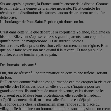
Six ans après la guerre, la France souffre encore de la disette. Comme
le pain reste une denrée de première nécessité, l’État contrôle les
récoltes et la distribution des farines : aucun département ne doit être
défavorisé.
Le boulanger de Pont-Saint-Esprit reçoit donc son lot.
C’est dans cette ville que débarque la corpulente Yolande, étudiante en
histoire. Elle vient s’apaiser chez ses grands-parents : son copain l’a
quittée pour une maigrichonne. Et de surcroît, idiote !
Sur la route, elle a pris sa décision : elle commencera un régime. Rien
que pour faire baver son mec quand il la reverra. Et tant pis si elle
souffre, elle ne touchera pas au pain.
Des humains oiseaux !
Dur, dur de résister à l’odeur tentatrice de cette miche fraîche, sortant
du four.
Et Dieu sait comme Yolande est gourmande et aime croquer la vie et ce
qu’elle offre ! Mais ces jours-ci, elle s’oublie, s’inquiète pour ses
grands-parents. Ils souffrent de maux de ventre, et les tisanes ne les
soulagent pas. Malgré leurs protestations, elle appelle le médecin.
« Qu’ils viennent, dit-il, mais ma salle d’attente est déjà pleine. »
Elle fonce alors chez le pharmacien, mais rendue sur la place du
village, elle hallucine : un homme lui implore son aide, sinon son cœur