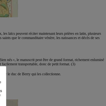
les laïcs peuvent réciter maintenant leurs prières en latin, plusieurs
es saints que le commanditaire vénère, les naissances et décès de ses
« Bien nés », le manuscrit peut être de grand format, richement enluminé
t facilement transportable, donc de petit format. (3)
omme le duc de Berry qui les collectionne.
e
e.
us
e