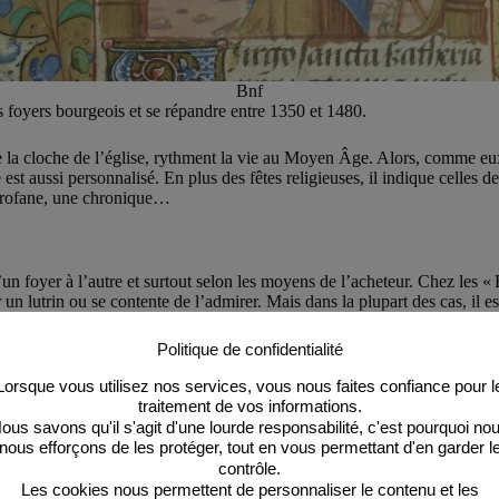
Bnf
les foyers bourgeois et se répandre entre 1350 et 1480.
e la cloche de l’église, rythment la vie au Moyen Âge. Alors, comme eux, 
t aussi personnalisé. En plus des fêtes religieuses, il indique celles d
 profane, une chronique…
’un foyer à l’autre et surtout selon les moyens de l’acheteur. Chez les 
un lutrin ou se contente de l’admirer. Mais dans la plupart des cas, il es
sède qu’un seul (quand il peut se l’offrir), sauf quelques exceptions, c
Politique de confidentialité
Lorsque vous utilisez nos services, vous nous faites confiance pour l
du livre, d’autres s’en servent comme support d’apprentissage à la lectur
traitement de vos informations.
ous savons qu'il s'agit d'une lourde responsabilité, c'est pourquoi no
nous efforçons de les protéger, tout en vous permettant d'en garder l
contrôle.
Les cookies nous permettent de personnaliser le contenu et les