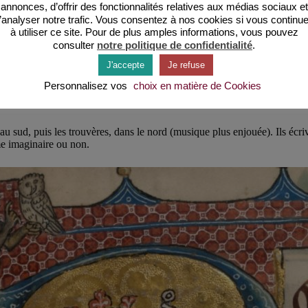
annonces, d’offrir des fonctionnalités relatives aux médias sociaux et
’analyser notre trafic. Vous consentez à nos cookies si vous continu
à utiliser ce site. Pour de plus amples informations, vous pouvez
consulter
notre politique de confidentialité
.
painting of guitarra latina (left) and guitarra morisca (right) from the C
J'accepte
Je refuse
Santa Maria (13th. century)
Personnalisez vos
choix en matière de Cookies
au sud, puis les trouvères, dans le nord (musique plus enjouée). Ils écri
me imaginaire ou non.