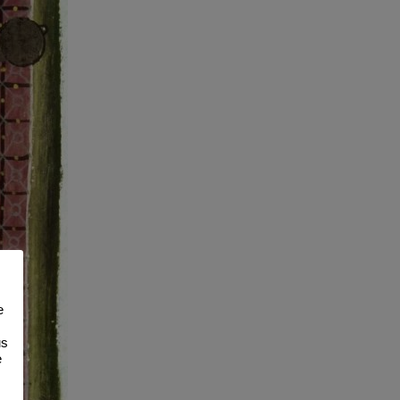
e
us
e