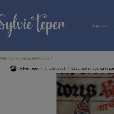
Passer
au
contenu
À propos
Que chante-t-on au moyen âge ?
Sylvie Teper
8 juillet 2021
Et au moyen âge, ça se pa